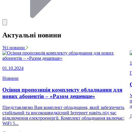
Актуальні новини
Усі новини
1
01.10.2024
П
Новини
Осіння пропозиція комплекту обладнання для
нових абонентів – «Разом дешевше»
У
п
д
Представляємо Вам комплект обладнання, який забезпечить
стабільний та високошвидкісний Інтернет навіть під час
відключення електроенергії. Комплект обладнання включає:
WiFi 5...