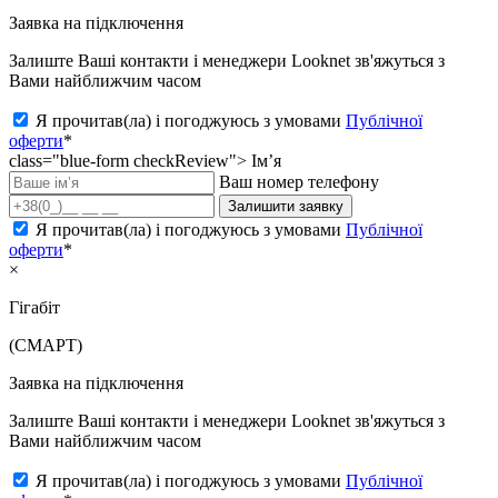
Заявка на підключення
Залиште Ваші контакти і менеджери Looknet зв'яжуться з
Вами найближчим часом
Я прочитав(ла) і погоджуюсь з умовами
Публічної
оферти
*
class="blue-form checkReview">
Ім’я
Ваш номер телефону
Залишити заявку
Я прочитав(ла) і погоджуюсь з умовами
Публічної
оферти
*
×
Гігабіт
(СМАРТ)
Заявка на підключення
Залиште Ваші контакти і менеджери Looknet зв'яжуться з
Вами найближчим часом
Я прочитав(ла) і погоджуюсь з умовами
Публічної