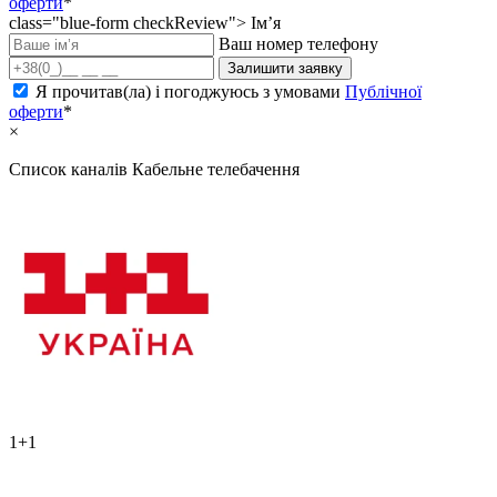
оферти
*
class="blue-form checkReview">
Ім’я
Ваш номер телефону
Залишити заявку
Я прочитав(ла) і погоджуюсь з умовами
Публічної
оферти
*
×
Список каналів
Кабельне телебачення
1+1