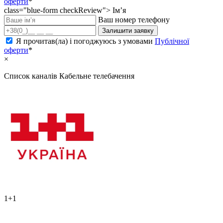
оферти
*
class="blue-form checkReview">
Ім’я
Ваш номер телефону
Залишити заявку
Я прочитав(ла) і погоджуюсь з умовами
Публічної
оферти
*
×
Список каналів
Кабельне телебачення
1+1