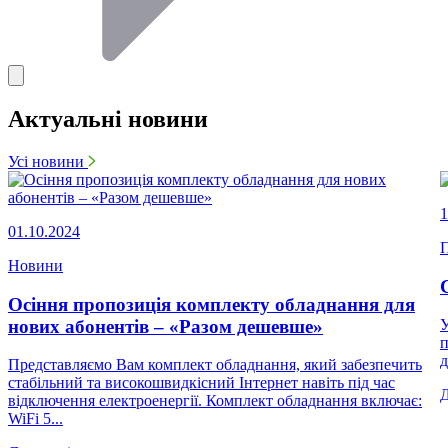
Актуальні новини
Усі новини
1
01.10.2024
П
Новини
Осіння пропозиція комплекту обладнання для
нових абонентів – «Разом дешевше»
У
п
д
Представляємо Вам комплект обладнання, який забезпечить
стабільний та високошвидкісний Інтернет навіть під час
відключення електроенергії. Комплект обладнання включає:
WiFi 5...