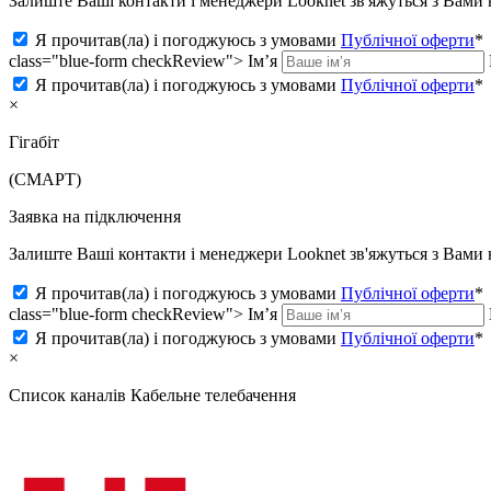
Залиште Ваші контакти і менеджери Looknet зв'яжуться з Вам
Я прочитав(ла) і погоджуюсь з умовами
Публічної оферти
*
class="blue-form checkReview">
Ім’я
Я прочитав(ла) і погоджуюсь з умовами
Публічної оферти
*
×
Гігабіт
(СМАРТ)
Заявка на підключення
Залиште Ваші контакти і менеджери Looknet зв'яжуться з Вам
Я прочитав(ла) і погоджуюсь з умовами
Публічної оферти
*
class="blue-form checkReview">
Ім’я
Я прочитав(ла) і погоджуюсь з умовами
Публічної оферти
*
×
Список каналів
Кабельне телебачення