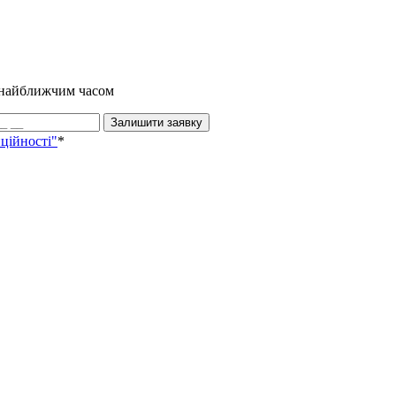
и найближчим часом
Залишити заявку
ційності"
*