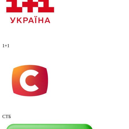
1+1
СТБ