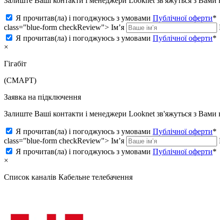
Залиште Ваші контакти і менеджери Looknet зв'яжуться з Вам
Я прочитав(ла) і погоджуюсь з умовами
Публічної оферти
*
class="blue-form checkReview">
Ім’я
Я прочитав(ла) і погоджуюсь з умовами
Публічної оферти
*
×
Гігабіт
(СМАРТ)
Заявка на підключення
Залиште Ваші контакти і менеджери Looknet зв'яжуться з Вам
Я прочитав(ла) і погоджуюсь з умовами
Публічної оферти
*
class="blue-form checkReview">
Ім’я
Я прочитав(ла) і погоджуюсь з умовами
Публічної оферти
*
×
Список каналів
Кабельне телебачення