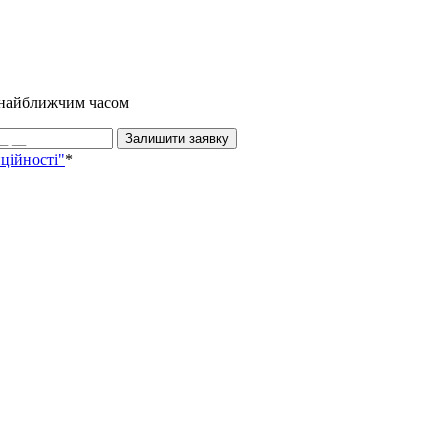
и найближчим часом
Залишити заявку
ційності"
*