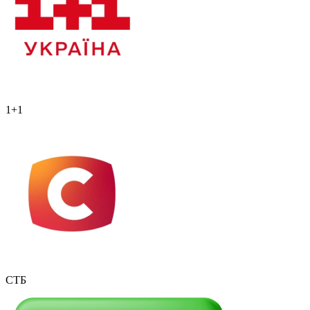
1+1
СТБ