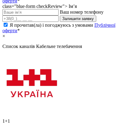
оферти
*
class="blue-form checkReview">
Ім’я
Ваш номер телефону
Залишити заявку
Я прочитав(ла) і погоджуюсь з умовами
Публічної
оферти
*
×
Список каналів
Кабельне телебачення
1+1