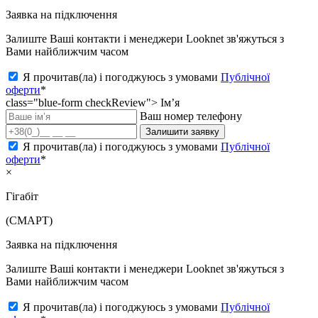
Заявка на підключення
Залиште Ваші контакти і менеджери Looknet зв'яжуться з
Вами найближчим часом
Я прочитав(ла) і погоджуюсь з умовами
Публічної
оферти
*
class="blue-form checkReview">
Ім’я
Ваш номер телефону
Залишити заявку
Я прочитав(ла) і погоджуюсь з умовами
Публічної
оферти
*
×
Гігабіт
(СМАРТ)
Заявка на підключення
Залиште Ваші контакти і менеджери Looknet зв'яжуться з
Вами найближчим часом
Я прочитав(ла) і погоджуюсь з умовами
Публічної