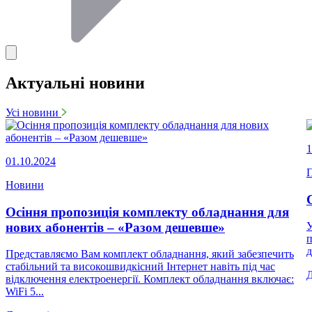
Актуальні новини
Усі новини
1
01.10.2024
П
Новини
Осіння пропозиція комплекту обладнання для
нових абонентів – «Разом дешевше»
У
п
д
Представляємо Вам комплект обладнання, який забезпечить
стабільний та високошвидкісний Інтернет навіть під час
відключення електроенергії. Комплект обладнання включає:
WiFi 5...