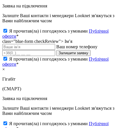
Заявка на підключення
Залиште Ваші контакти і менеджери Looknet зв'яжуться з
Вами найближчим часом
Я прочитав(ла) і погоджуюсь з умовами
Публічної
оферти
*
class="blue-form checkReview">
Ім’я
Ваш номер телефону
Залишити заявку
Я прочитав(ла) і погоджуюсь з умовами
Публічної
оферти
*
×
Гігабіт
(СМАРТ)
Заявка на підключення
Залиште Ваші контакти і менеджери Looknet зв'яжуться з
Вами найближчим часом
Я прочитав(ла) і погоджуюсь з умовами
Публічної