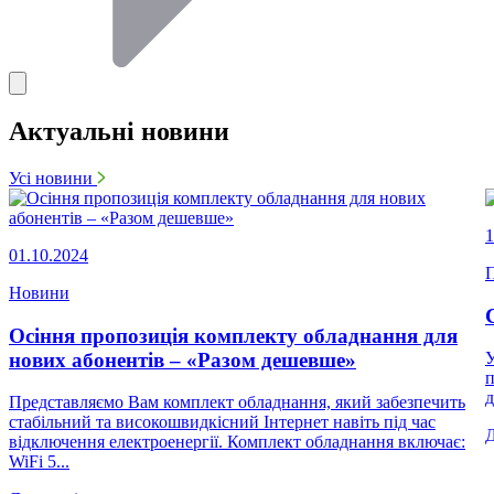
Актуальні новини
Усі новини
1
01.10.2024
П
Новини
Осіння пропозиція комплекту обладнання для
нових абонентів – «Разом дешевше»
У
п
д
Представляємо Вам комплект обладнання, який забезпечить
стабільний та високошвидкісний Інтернет навіть під час
відключення електроенергії. Комплект обладнання включає:
WiFi 5...