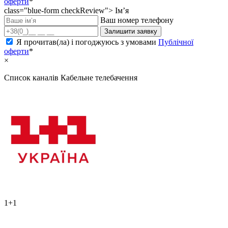
оферти
*
class="blue-form checkReview">
Ім’я
Ваш номер телефону
Залишити заявку
Я прочитав(ла) і погоджуюсь з умовами
Публічної
оферти
*
×
Список каналів
Кабельне телебачення
1+1