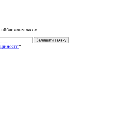
и найближчим часом
Залишити заявку
ційності"
*