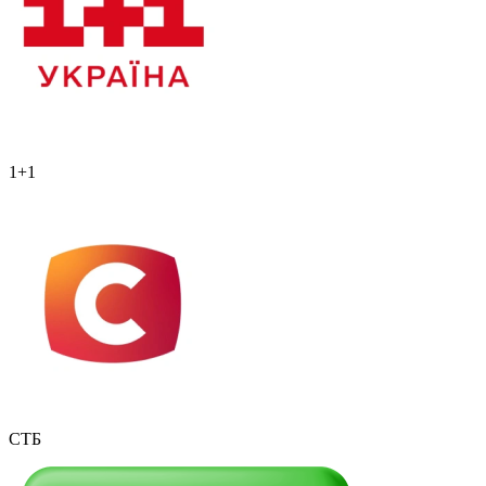
1+1
СТБ