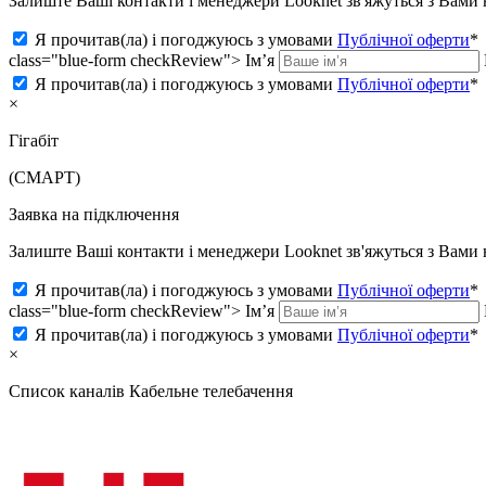
Залиште Ваші контакти і менеджери Looknet зв'яжуться з Вам
Я прочитав(ла) і погоджуюсь з умовами
Публічної оферти
*
class="blue-form checkReview">
Ім’я
Я прочитав(ла) і погоджуюсь з умовами
Публічної оферти
*
×
Гігабіт
(СМАРТ)
Заявка на підключення
Залиште Ваші контакти і менеджери Looknet зв'яжуться з Вам
Я прочитав(ла) і погоджуюсь з умовами
Публічної оферти
*
class="blue-form checkReview">
Ім’я
Я прочитав(ла) і погоджуюсь з умовами
Публічної оферти
*
×
Список каналів
Кабельне телебачення