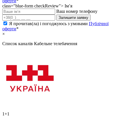
оферти
*
class="blue-form checkReview">
Ім’я
Ваш номер телефону
Залишити заявку
Я прочитав(ла) і погоджуюсь з умовами
Публічної
оферти
*
×
Список каналів
Кабельне телебачення
1+1