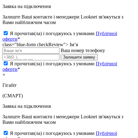
Заявка на підключення
Залиште Ваші контакти і менеджери Looknet зв'яжуться з
Вами найближчим часом
Я прочитав(ла) і погоджуюсь з умовами
Публічної
оферти
*
class="blue-form checkReview">
Ім’я
Ваш номер телефону
Залишити заявку
Я прочитав(ла) і погоджуюсь з умовами
Публічної
оферти
*
×
Гігабіт
(СМАРТ)
Заявка на підключення
Залиште Ваші контакти і менеджери Looknet зв'яжуться з
Вами найближчим часом
Я прочитав(ла) і погоджуюсь з умовами
Публічної