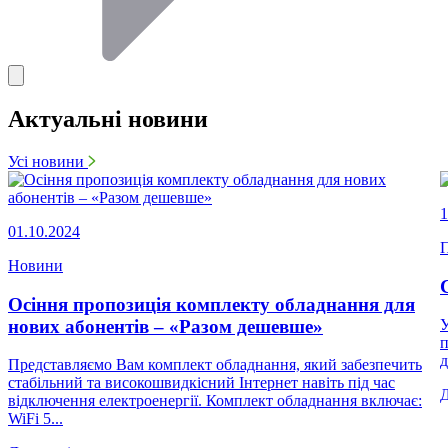
Актуальні новини
Усі новини
1
01.10.2024
П
Новини
Осіння пропозиція комплекту обладнання для
нових абонентів – «Разом дешевше»
У
п
д
Представляємо Вам комплект обладнання, який забезпечить
стабільний та високошвидкісний Інтернет навіть під час
відключення електроенергії. Комплект обладнання включає:
WiFi 5...