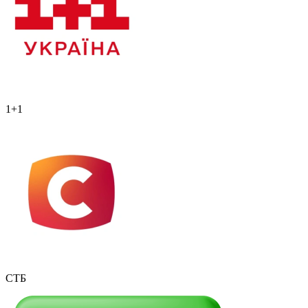
1+1
СТБ