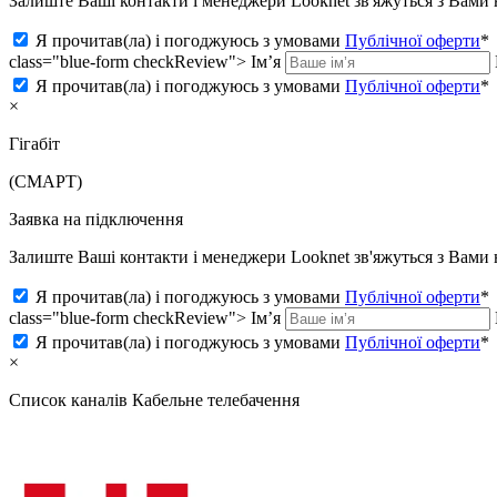
Залиште Ваші контакти і менеджери Looknet зв'яжуться з Вам
Я прочитав(ла) і погоджуюсь з умовами
Публічної оферти
*
class="blue-form checkReview">
Ім’я
Я прочитав(ла) і погоджуюсь з умовами
Публічної оферти
*
×
Гігабіт
(СМАРТ)
Заявка на підключення
Залиште Ваші контакти і менеджери Looknet зв'яжуться з Вам
Я прочитав(ла) і погоджуюсь з умовами
Публічної оферти
*
class="blue-form checkReview">
Ім’я
Я прочитав(ла) і погоджуюсь з умовами
Публічної оферти
*
×
Список каналів
Кабельне телебачення