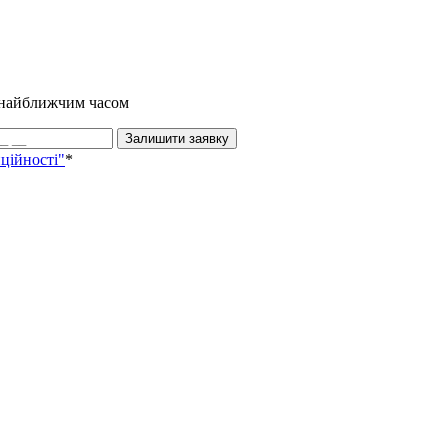
и найближчим часом
Залишити заявку
ційності"
*