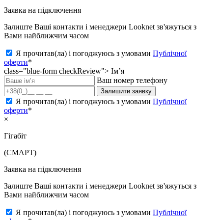
Заявка на підключення
Залиште Ваші контакти і менеджери Looknet зв'яжуться з
Вами найближчим часом
Я прочитав(ла) і погоджуюсь з умовами
Публічної
оферти
*
class="blue-form checkReview">
Ім’я
Ваш номер телефону
Залишити заявку
Я прочитав(ла) і погоджуюсь з умовами
Публічної
оферти
*
×
Гігабіт
(СМАРТ)
Заявка на підключення
Залиште Ваші контакти і менеджери Looknet зв'яжуться з
Вами найближчим часом
Я прочитав(ла) і погоджуюсь з умовами
Публічної