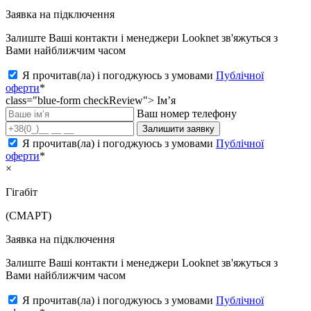
Заявка на підключення
Залиште Ваші контакти і менеджери Looknet зв'яжуться з
Вами найближчим часом
Я прочитав(ла) і погоджуюсь з умовами
Публічної
оферти
*
class="blue-form checkReview">
Ім’я
Ваш номер телефону
Залишити заявку
Я прочитав(ла) і погоджуюсь з умовами
Публічної
оферти
*
×
Гігабіт
(СМАРТ)
Заявка на підключення
Залиште Ваші контакти і менеджери Looknet зв'яжуться з
Вами найближчим часом
Я прочитав(ла) і погоджуюсь з умовами
Публічної