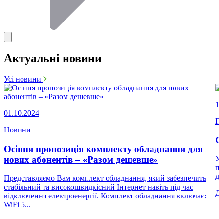
Актуальні новини
Усі новини
1
01.10.2024
П
Новини
Осіння пропозиція комплекту обладнання для
нових абонентів – «Разом дешевше»
У
п
д
Представляємо Вам комплект обладнання, який забезпечить
стабільний та високошвидкісний Інтернет навіть під час
відключення електроенергії. Комплект обладнання включає:
WiFi 5...