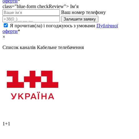
оферти
*
class="blue-form checkReview">
Ім’я
Ваш номер телефону
Залишити заявку
Я прочитав(ла) і погоджуюсь з умовами
Публічної
оферти
*
×
Список каналів
Кабельне телебачення
1+1