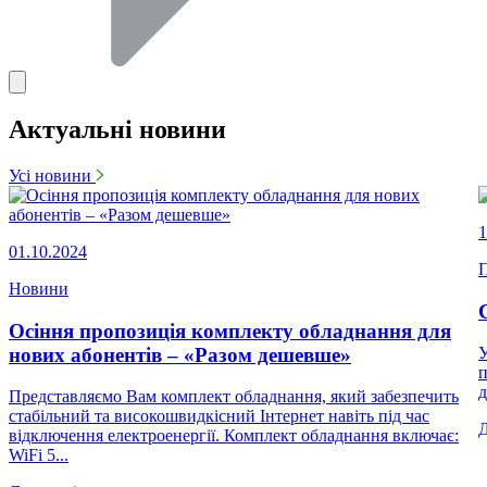
Актуальні новини
Усі новини
1
01.10.2024
П
Новини
Осіння пропозиція комплекту обладнання для
нових абонентів – «Разом дешевше»
У
п
д
Представляємо Вам комплект обладнання, який забезпечить
стабільний та високошвидкісний Інтернет навіть під час
відключення електроенергії. Комплект обладнання включає:
WiFi 5...