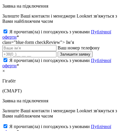
Заявка на підключення
Залиште Ваші контакти і менеджери Looknet зв'яжуться з
Вами найближчим часом
Я прочитав(ла) і погоджуюсь з умовами
Публічної
оферти
*
class="blue-form checkReview">
Ім’я
Ваш номер телефону
Залишити заявку
Я прочитав(ла) і погоджуюсь з умовами
Публічної
оферти
*
×
Гігабіт
(СМАРТ)
Заявка на підключення
Залиште Ваші контакти і менеджери Looknet зв'яжуться з
Вами найближчим часом
Я прочитав(ла) і погоджуюсь з умовами
Публічної