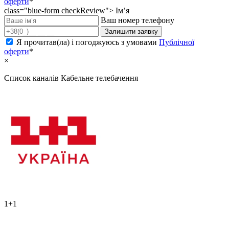
оферти
*
class="blue-form checkReview">
Ім’я
Ваш номер телефону
Залишити заявку
Я прочитав(ла) і погоджуюсь з умовами
Публічної
оферти
*
×
Список каналів
Кабельне телебачення
1+1