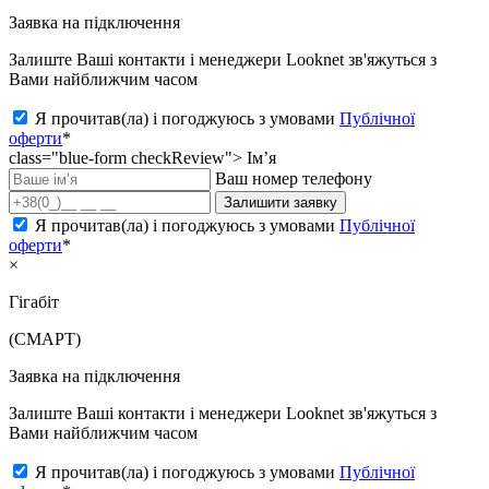
Заявка на підключення
Залиште Ваші контакти і менеджери Looknet зв'яжуться з
Вами найближчим часом
Я прочитав(ла) і погоджуюсь з умовами
Публічної
оферти
*
class="blue-form checkReview">
Ім’я
Ваш номер телефону
Залишити заявку
Я прочитав(ла) і погоджуюсь з умовами
Публічної
оферти
*
×
Гігабіт
(СМАРТ)
Заявка на підключення
Залиште Ваші контакти і менеджери Looknet зв'яжуться з
Вами найближчим часом
Я прочитав(ла) і погоджуюсь з умовами
Публічної