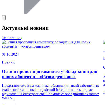
Актуальні новини
Усі новини
1
01.10.2024
П
Новини
Осіння пропозиція комплекту обладнання для
нових абонентів – «Разом дешевше»
У
п
д
Представляємо Вам комплект обладнання, який забезпечить
стабільний та високошвидкісний Інтернет навіть під час
відключення електроенергії. Комплект обладнання включає:
WiFi 5...