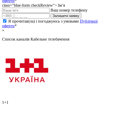
оферти
*
class="blue-form checkReview">
Ім’я
Ваш номер телефону
Залишити заявку
Я прочитав(ла) і погоджуюсь з умовами
Публічної
оферти
*
×
Список каналів
Кабельне телебачення
1+1