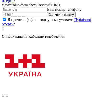
оферти
*
class="blue-form checkReview">
Ім’я
Ваш номер телефону
Залишити заявку
Я прочитав(ла) і погоджуюсь з умовами
Публічної
оферти
*
×
Список каналів
Кабельне телебачення
1+1