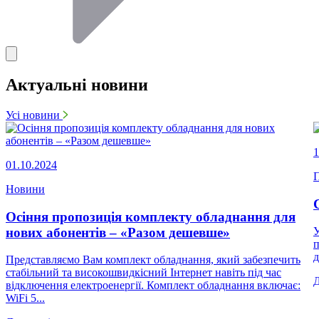
Актуальні новини
Усі новини
1
01.10.2024
П
Новини
Осіння пропозиція комплекту обладнання для
нових абонентів – «Разом дешевше»
У
п
д
Представляємо Вам комплект обладнання, який забезпечить
стабільний та високошвидкісний Інтернет навіть під час
відключення електроенергії. Комплект обладнання включає:
WiFi 5...