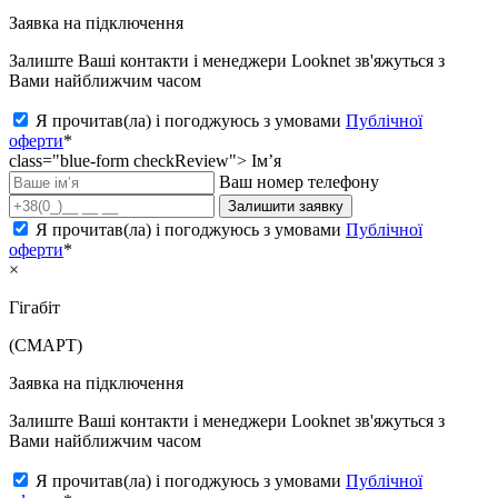
Заявка на підключення
Залиште Ваші контакти і менеджери Looknet зв'яжуться з
Вами найближчим часом
Я прочитав(ла) і погоджуюсь з умовами
Публічної
оферти
*
class="blue-form checkReview">
Ім’я
Ваш номер телефону
Залишити заявку
Я прочитав(ла) і погоджуюсь з умовами
Публічної
оферти
*
×
Гігабіт
(СМАРТ)
Заявка на підключення
Залиште Ваші контакти і менеджери Looknet зв'яжуться з
Вами найближчим часом
Я прочитав(ла) і погоджуюсь з умовами
Публічної