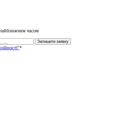
и найближчим часом
Залишити заявку
ційності"
*