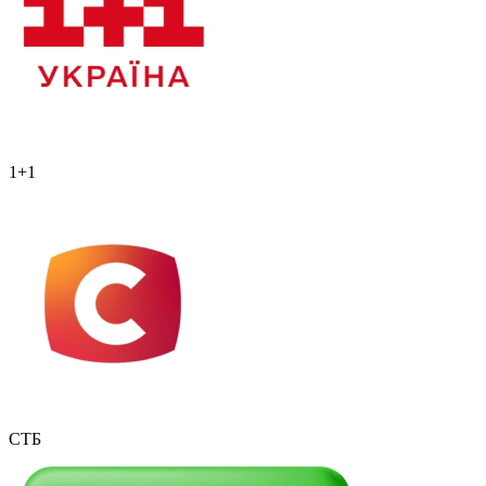
1+1
СТБ