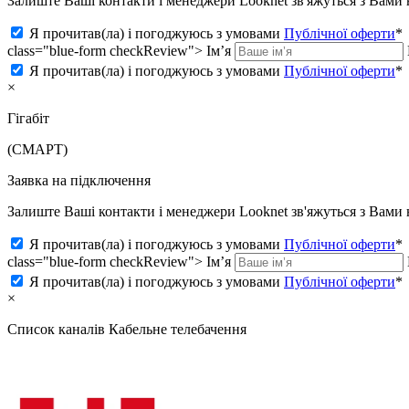
Залиште Ваші контакти і менеджери Looknet зв'яжуться з Вам
Я прочитав(ла) і погоджуюсь з умовами
Публічної оферти
*
class="blue-form checkReview">
Ім’я
Я прочитав(ла) і погоджуюсь з умовами
Публічної оферти
*
×
Гігабіт
(СМАРТ)
Заявка на підключення
Залиште Ваші контакти і менеджери Looknet зв'яжуться з Вам
Я прочитав(ла) і погоджуюсь з умовами
Публічної оферти
*
class="blue-form checkReview">
Ім’я
Я прочитав(ла) і погоджуюсь з умовами
Публічної оферти
*
×
Список каналів
Кабельне телебачення