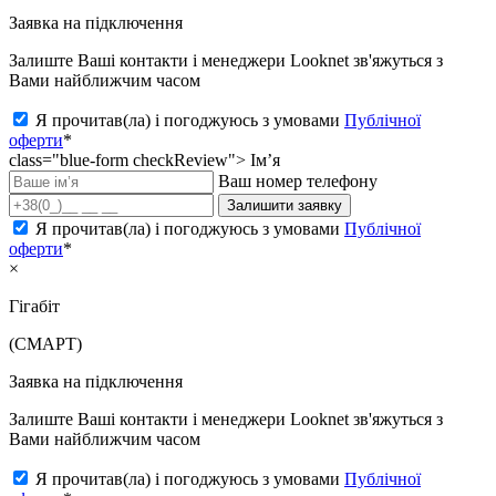
Заявка на підключення
Залиште Ваші контакти і менеджери Looknet зв'яжуться з
Вами найближчим часом
Я прочитав(ла) і погоджуюсь з умовами
Публічної
оферти
*
class="blue-form checkReview">
Ім’я
Ваш номер телефону
Залишити заявку
Я прочитав(ла) і погоджуюсь з умовами
Публічної
оферти
*
×
Гігабіт
(СМАРТ)
Заявка на підключення
Залиште Ваші контакти і менеджери Looknet зв'яжуться з
Вами найближчим часом
Я прочитав(ла) і погоджуюсь з умовами
Публічної