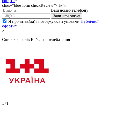
оферти
*
class="blue-form checkReview">
Ім’я
Ваш номер телефону
Залишити заявку
Я прочитав(ла) і погоджуюсь з умовами
Публічної
оферти
*
×
Список каналів
Кабельне телебачення
1+1