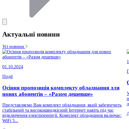
Актуальні новини
Усі новини
1
01.10.2024
П
Події
Осіння пропозиція комплекту обладнання для
нових абонентів – «Разом дешевше»
У
п
д
Представляємо Вам комплект обладнання, який забезпечить
стабільний та високошвидкісний Інтернет навіть під час
відключення електроенергії. Комплект обладнання включає:
WiFi 5...