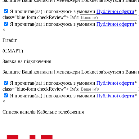
Залиште Ваші контакти і менеджери Looknet зв'яжуться з Вам
Я прочитав(ла) і погоджуюсь з умовами
Публічної оферти
*
class="blue-form checkReview">
Ім’я
Я прочитав(ла) і погоджуюсь з умовами
Публічної оферти
*
×
Гігабіт
(СМАРТ)
Заявка на підключення
Залиште Ваші контакти і менеджери Looknet зв'яжуться з Вам
Я прочитав(ла) і погоджуюсь з умовами
Публічної оферти
*
class="blue-form checkReview">
Ім’я
Я прочитав(ла) і погоджуюсь з умовами
Публічної оферти
*
×
Список каналів
Кабельне телебачення