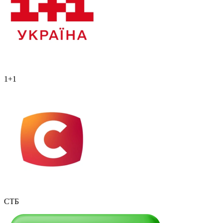
1+1
СТБ