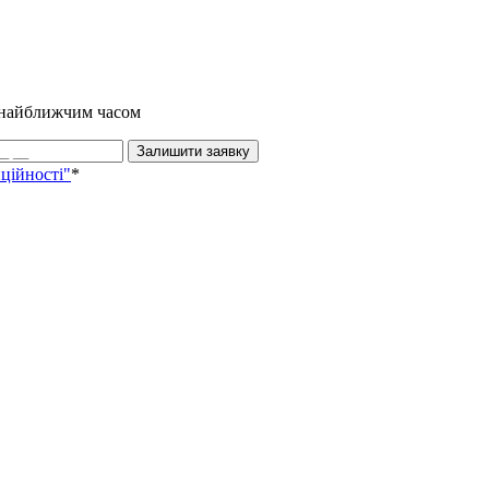
и найближчим часом
Залишити заявку
ційності"
*