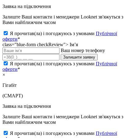
Заявка на підключення
Залиште Ваші контакти і менеджери Looknet зв'яжуться з
Вами найближчим часом
Я прочитав(ла) і погоджуюсь з умовами
Публічної
оферти
*
class="blue-form checkReview">
Ім’я
Ваш номер телефону
Залишити заявку
Я прочитав(ла) і погоджуюсь з умовами
Публічної
оферти
*
×
Гігабіт
(СМАРТ)
Заявка на підключення
Залиште Ваші контакти і менеджери Looknet зв'яжуться з
Вами найближчим часом
Я прочитав(ла) і погоджуюсь з умовами
Публічної