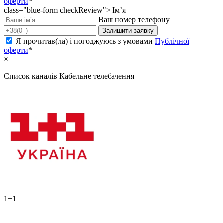
оферти
*
class="blue-form checkReview">
Ім’я
Ваш номер телефону
Залишити заявку
Я прочитав(ла) і погоджуюсь з умовами
Публічної
оферти
*
×
Список каналів
Кабельне телебачення
1+1