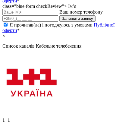
оферти
*
class="blue-form checkReview">
Ім’я
Ваш номер телефону
Залишити заявку
Я прочитав(ла) і погоджуюсь з умовами
Публічної
оферти
*
×
Список каналів
Кабельне телебачення
1+1