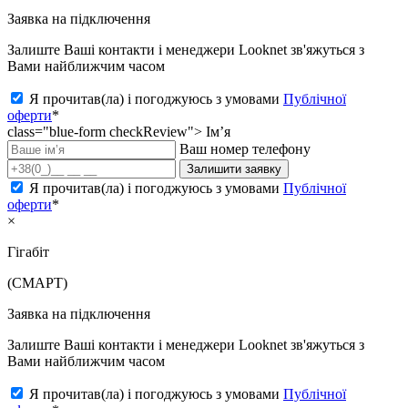
Заявка на підключення
Залиште Ваші контакти і менеджери Looknet зв'яжуться з
Вами найближчим часом
Я прочитав(ла) і погоджуюсь з умовами
Публічної
оферти
*
class="blue-form checkReview">
Ім’я
Ваш номер телефону
Залишити заявку
Я прочитав(ла) і погоджуюсь з умовами
Публічної
оферти
*
×
Гігабіт
(СМАРТ)
Заявка на підключення
Залиште Ваші контакти і менеджери Looknet зв'яжуться з
Вами найближчим часом
Я прочитав(ла) і погоджуюсь з умовами
Публічної