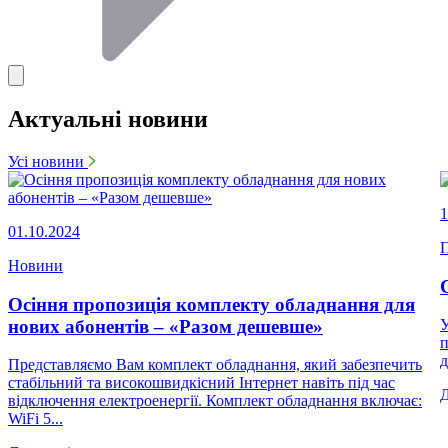
Актуальні новини
Усі новини
1
01.10.2024
П
Новини
Осіння пропозиція комплекту обладнання для
нових абонентів – «Разом дешевше»
У
п
д
Представляємо Вам комплект обладнання, який забезпечить
стабільний та високошвидкісний Інтернет навіть під час
відключення електроенергії. Комплект обладнання включає:
WiFi 5...