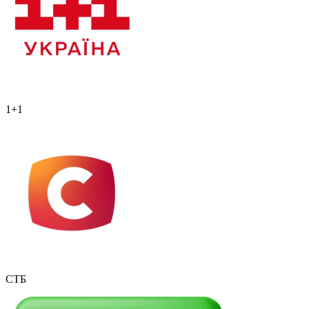
1+1
СТБ