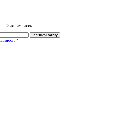
и найближчим часом
Залишити заявку
ційності"
*