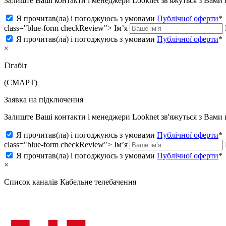
Залиште Ваші контакти і менеджери Looknet зв'яжуться з Вам
Я прочитав(ла) і погоджуюсь з умовами
Публічної оферти
*
class="blue-form checkReview">
Ім’я
Я прочитав(ла) і погоджуюсь з умовами
Публічної оферти
*
×
Гігабіт
(СМАРТ)
Заявка на підключення
Залиште Ваші контакти і менеджери Looknet зв'яжуться з Вам
Я прочитав(ла) і погоджуюсь з умовами
Публічної оферти
*
class="blue-form checkReview">
Ім’я
Я прочитав(ла) і погоджуюсь з умовами
Публічної оферти
*
×
Список каналів
Кабельне телебачення