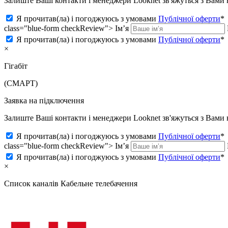
Залиште Ваші контакти і менеджери Looknet зв'яжуться з Вам
Я прочитав(ла) і погоджуюсь з умовами
Публічної оферти
*
class="blue-form checkReview">
Ім’я
Я прочитав(ла) і погоджуюсь з умовами
Публічної оферти
*
×
Гігабіт
(СМАРТ)
Заявка на підключення
Залиште Ваші контакти і менеджери Looknet зв'яжуться з Вам
Я прочитав(ла) і погоджуюсь з умовами
Публічної оферти
*
class="blue-form checkReview">
Ім’я
Я прочитав(ла) і погоджуюсь з умовами
Публічної оферти
*
×
Список каналів
Кабельне телебачення