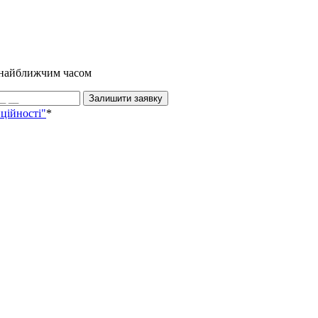
и найближчим часом
Залишити заявку
ційності"
*