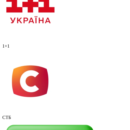
1+1
СТБ