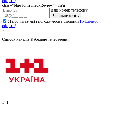
оферти
*
class="blue-form checkReview">
Ім’я
Ваш номер телефону
Залишити заявку
Я прочитав(ла) і погоджуюсь з умовами
Публічної
оферти
*
×
Список каналів
Кабельне телебачення
1+1