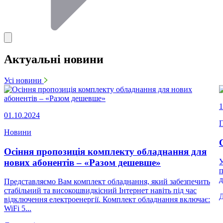
Актуальні новини
Усі новини
1
01.10.2024
П
Новини
Осіння пропозиція комплекту обладнання для
нових абонентів – «Разом дешевше»
У
п
д
Представляємо Вам комплект обладнання, який забезпечить
стабільний та високошвидкісний Інтернет навіть під час
відключення електроенергії. Комплект обладнання включає:
WiFi 5...