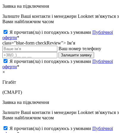
Заявка на підключення
Залиште Ваші контакти і менеджери Looknet зв'яжуться з
Вами найближчим часом
Я прочитав(ла) і погоджуюсь з умовами
Публічної
оферти
*
class="blue-form checkReview">
Ім’я
Ваш номер телефону
Залишити заявку
Я прочитав(ла) і погоджуюсь з умовами
Публічної
оферти
*
×
Гігабіт
(СМАРТ)
Заявка на підключення
Залиште Ваші контакти і менеджери Looknet зв'яжуться з
Вами найближчим часом
Я прочитав(ла) і погоджуюсь з умовами
Публічної