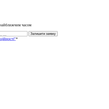
и найближчим часом
Залишити заявку
ційності"
*