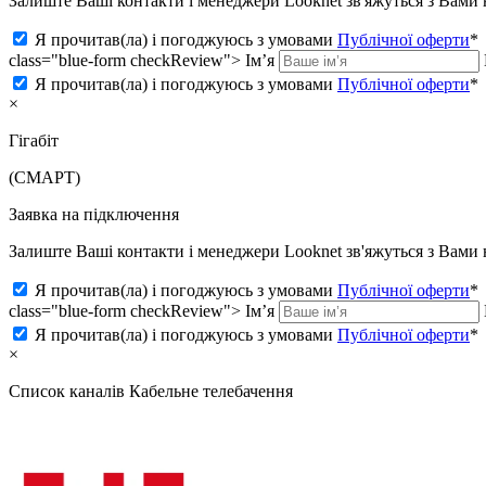
Залиште Ваші контакти і менеджери Looknet зв'яжуться з Вам
Я прочитав(ла) і погоджуюсь з умовами
Публічної оферти
*
class="blue-form checkReview">
Ім’я
Я прочитав(ла) і погоджуюсь з умовами
Публічної оферти
*
×
Гігабіт
(СМАРТ)
Заявка на підключення
Залиште Ваші контакти і менеджери Looknet зв'яжуться з Вам
Я прочитав(ла) і погоджуюсь з умовами
Публічної оферти
*
class="blue-form checkReview">
Ім’я
Я прочитав(ла) і погоджуюсь з умовами
Публічної оферти
*
×
Список каналів
Кабельне телебачення