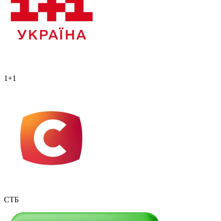
1+1
СТБ