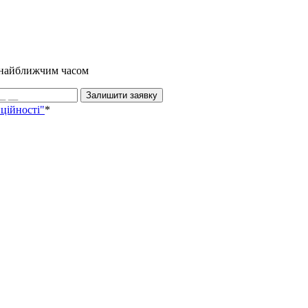
и найближчим часом
Залишити заявку
ційності"
*