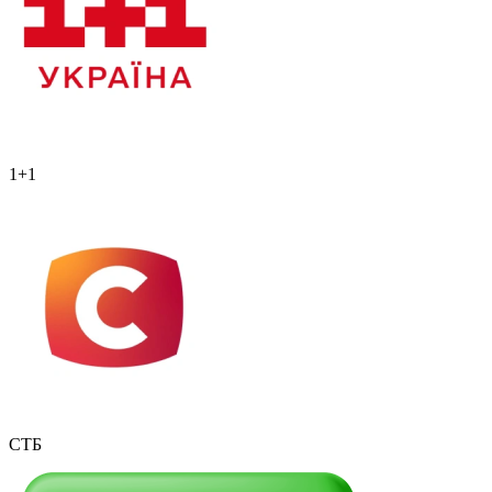
1+1
СТБ