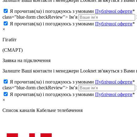
Залиште Ваші контакти і менеджери Looknet зв'яжуться з Вам
Я прочитав(ла) і погоджуюсь з умовами
Публічної оферти
*
class="blue-form checkReview">
Ім’я
Я прочитав(ла) і погоджуюсь з умовами
Публічної оферти
*
×
Гігабіт
(СМАРТ)
Заявка на підключення
Залиште Ваші контакти і менеджери Looknet зв'яжуться з Вам
Я прочитав(ла) і погоджуюсь з умовами
Публічної оферти
*
class="blue-form checkReview">
Ім’я
Я прочитав(ла) і погоджуюсь з умовами
Публічної оферти
*
×
Список каналів
Кабельне телебачення