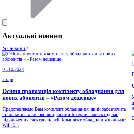
Актуальні новини
Усі новини
1
01.10.2024
П
Події
Осіння пропозиція комплекту обладнання для
нових абонентів – «Разом дешевше»
У
п
д
Представляємо Вам комплект обладнання, який забезпечить
стабільний та високошвидкісний Інтернет навіть під час
відключення електроенергії. Комплект обладнання включає:
WiFi 5...