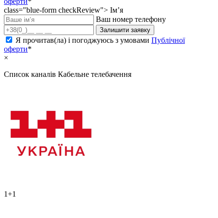
оферти
*
class="blue-form checkReview">
Ім’я
Ваш номер телефону
Залишити заявку
Я прочитав(ла) і погоджуюсь з умовами
Публічної
оферти
*
×
Список каналів
Кабельне телебачення
1+1