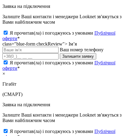
Заявка на підключення
Залиште Ваші контакти і менеджери Looknet зв'яжуться з
Вами найближчим часом
Я прочитав(ла) і погоджуюсь з умовами
Публічної
оферти
*
class="blue-form checkReview">
Ім’я
Ваш номер телефону
Залишити заявку
Я прочитав(ла) і погоджуюсь з умовами
Публічної
оферти
*
×
Гігабіт
(СМАРТ)
Заявка на підключення
Залиште Ваші контакти і менеджери Looknet зв'яжуться з
Вами найближчим часом
Я прочитав(ла) і погоджуюсь з умовами
Публічної