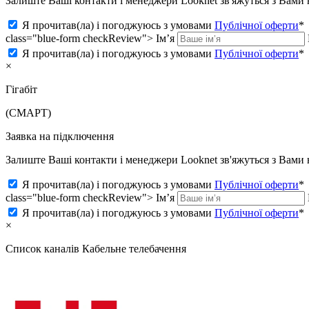
Залиште Ваші контакти і менеджери Looknet зв'яжуться з Вам
Я прочитав(ла) і погоджуюсь з умовами
Публічної оферти
*
class="blue-form checkReview">
Ім’я
Я прочитав(ла) і погоджуюсь з умовами
Публічної оферти
*
×
Гігабіт
(СМАРТ)
Заявка на підключення
Залиште Ваші контакти і менеджери Looknet зв'яжуться з Вам
Я прочитав(ла) і погоджуюсь з умовами
Публічної оферти
*
class="blue-form checkReview">
Ім’я
Я прочитав(ла) і погоджуюсь з умовами
Публічної оферти
*
×
Список каналів
Кабельне телебачення