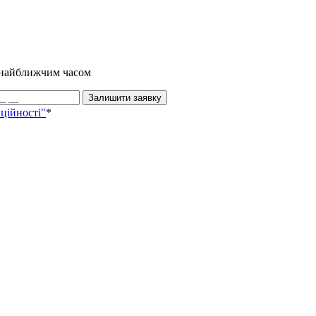
и найближчим часом
Залишити заявку
ційності"
*