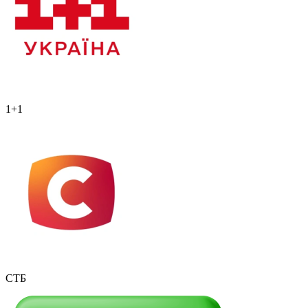
1+1
СТБ