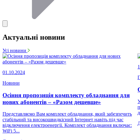
Актуальні новини
Усі новини
1
01.10.2024
П
Новини
Осіння пропозиція комплекту обладнання для
нових абонентів – «Разом дешевше»
У
п
д
Представляємо Вам комплект обладнання, який забезпечить
стабільний та високошвидкісний Інтернет навіть під час
відключення електроенергії. Комплект обладнання включає:
WiFi 5...