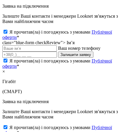
Заявка на підключення
Залиште Ваші контакти і менеджери Looknet зв'яжуться з
Вами найближчим часом
Я прочитав(ла) і погоджуюсь з умовами
Публічної
оферти
*
class="blue-form checkReview">
Ім’я
Ваш номер телефону
Залишити заявку
Я прочитав(ла) і погоджуюсь з умовами
Публічної
оферти
*
×
Гігабіт
(СМАРТ)
Заявка на підключення
Залиште Ваші контакти і менеджери Looknet зв'яжуться з
Вами найближчим часом
Я прочитав(ла) і погоджуюсь з умовами
Публічної