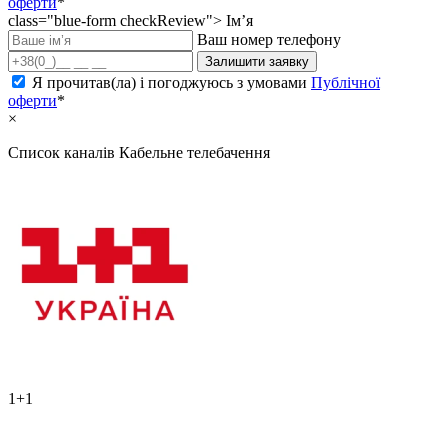
оферти
*
class="blue-form checkReview">
Ім’я
Ваш номер телефону
Залишити заявку
Я прочитав(ла) і погоджуюсь з умовами
Публічної
оферти
*
×
Список каналів
Кабельне телебачення
1+1