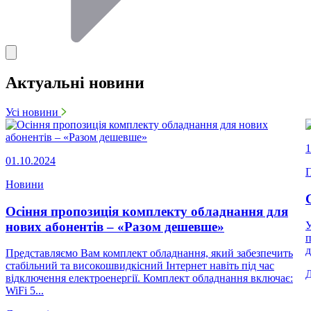
Актуальні новини
Усі новини
1
01.10.2024
П
Новини
Осіння пропозиція комплекту обладнання для
нових абонентів – «Разом дешевше»
У
п
д
Представляємо Вам комплект обладнання, який забезпечить
стабільний та високошвидкісний Інтернет навіть під час
відключення електроенергії. Комплект обладнання включає:
WiFi 5...