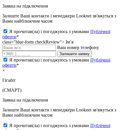
Заявка на підключення
Залиште Ваші контакти і менеджери Looknet зв'яжуться з
Вами найближчим часом
Я прочитав(ла) і погоджуюсь з умовами
Публічної
оферти
*
class="blue-form checkReview">
Ім’я
Ваш номер телефону
Залишити заявку
Я прочитав(ла) і погоджуюсь з умовами
Публічної
оферти
*
×
Гігабіт
(СМАРТ)
Заявка на підключення
Залиште Ваші контакти і менеджери Looknet зв'яжуться з
Вами найближчим часом
Я прочитав(ла) і погоджуюсь з умовами
Публічної