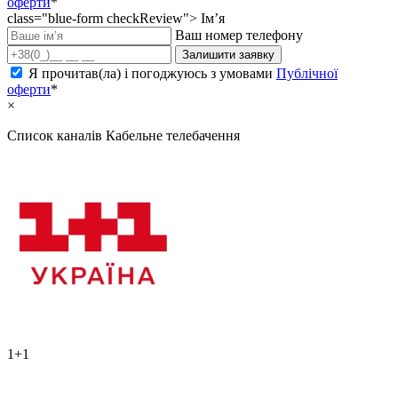
оферти
*
class="blue-form checkReview">
Ім’я
Ваш номер телефону
Залишити заявку
Я прочитав(ла) і погоджуюсь з умовами
Публічної
оферти
*
×
Список каналів
Кабельне телебачення
1+1