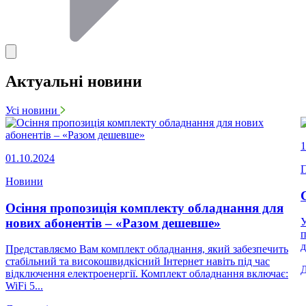
Актуальні новини
Усі новини
1
01.10.2024
П
Новини
Осіння пропозиція комплекту обладнання для
нових абонентів – «Разом дешевше»
У
п
д
Представляємо Вам комплект обладнання, який забезпечить
стабільний та високошвидкісний Інтернет навіть під час
відключення електроенергії. Комплект обладнання включає:
WiFi 5...