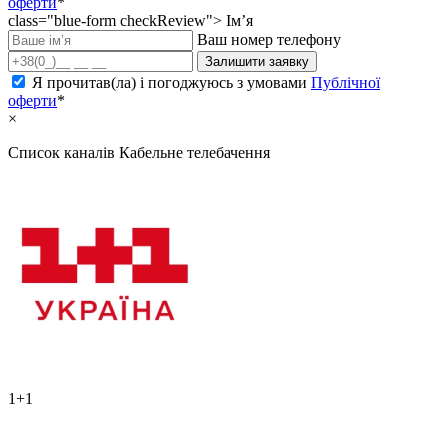
оферти
*
class="blue-form checkReview">
Ім’я
Ваш номер телефону
Залишити заявку
Я прочитав(ла) і погоджуюсь з умовами
Публічної
оферти
*
×
Список каналів
Кабельне телебачення
1+1