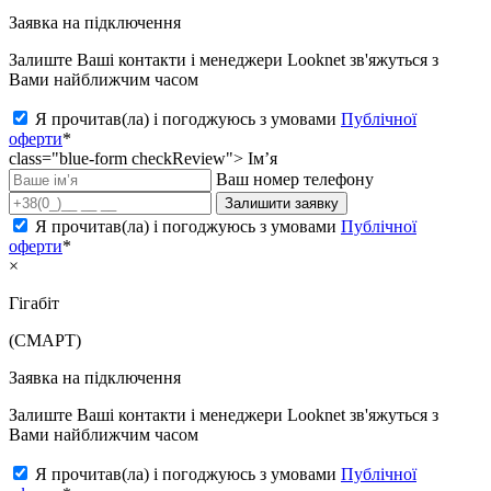
Заявка на підключення
Залиште Ваші контакти і менеджери Looknet зв'яжуться з
Вами найближчим часом
Я прочитав(ла) і погоджуюсь з умовами
Публічної
оферти
*
class="blue-form checkReview">
Ім’я
Ваш номер телефону
Залишити заявку
Я прочитав(ла) і погоджуюсь з умовами
Публічної
оферти
*
×
Гігабіт
(СМАРТ)
Заявка на підключення
Залиште Ваші контакти і менеджери Looknet зв'яжуться з
Вами найближчим часом
Я прочитав(ла) і погоджуюсь з умовами
Публічної