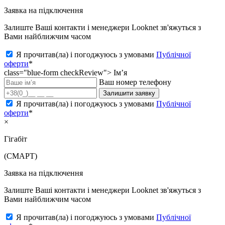
Заявка на підключення
Залиште Ваші контакти і менеджери Looknet зв'яжуться з
Вами найближчим часом
Я прочитав(ла) і погоджуюсь з умовами
Публічної
оферти
*
class="blue-form checkReview">
Ім’я
Ваш номер телефону
Залишити заявку
Я прочитав(ла) і погоджуюсь з умовами
Публічної
оферти
*
×
Гігабіт
(СМАРТ)
Заявка на підключення
Залиште Ваші контакти і менеджери Looknet зв'яжуться з
Вами найближчим часом
Я прочитав(ла) і погоджуюсь з умовами
Публічної