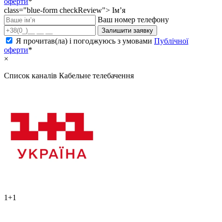
оферти
*
class="blue-form checkReview">
Ім’я
Ваш номер телефону
Залишити заявку
Я прочитав(ла) і погоджуюсь з умовами
Публічної
оферти
*
×
Список каналів
Кабельне телебачення
1+1