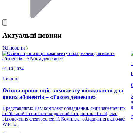
Актуальні новини
Усі новини
1
01.10.2024
П
Новини
Осіння пропозиція комплекту обладнання для
нових абонентів – «Разом дешевше»
У
п
д
Представляємо Вам комплект обладнання, який забезпечить
стабільний та високошвидкісний Інтернет навіть під час
відключення електроенергії. Комплект обладнання включає:
WiFi 5...