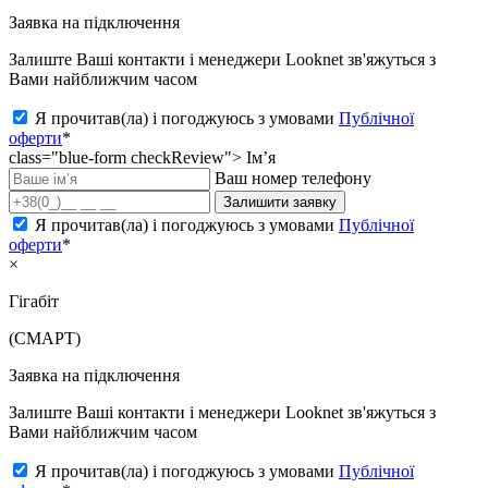
Заявка на підключення
Залиште Ваші контакти і менеджери Looknet зв'яжуться з
Вами найближчим часом
Я прочитав(ла) і погоджуюсь з умовами
Публічної
оферти
*
class="blue-form checkReview">
Ім’я
Ваш номер телефону
Залишити заявку
Я прочитав(ла) і погоджуюсь з умовами
Публічної
оферти
*
×
Гігабіт
(СМАРТ)
Заявка на підключення
Залиште Ваші контакти і менеджери Looknet зв'яжуться з
Вами найближчим часом
Я прочитав(ла) і погоджуюсь з умовами
Публічної