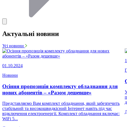
Актуальні новини
Усі новини
1
01.10.2024
П
Новини
Осіння пропозиція комплекту обладнання для
нових абонентів – «Разом дешевше»
У
п
д
Представляємо Вам комплект обладнання, який забезпечить
стабільний та високошвидкісний Інтернет навіть під час
відключення електроенергії. Комплект обладнання включає:
WiFi 5...