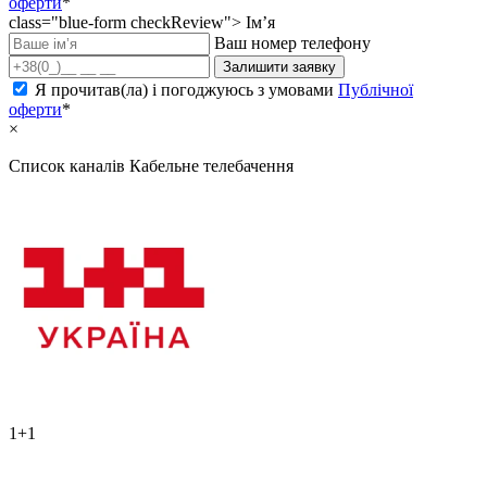
оферти
*
class="blue-form checkReview">
Ім’я
Ваш номер телефону
Залишити заявку
Я прочитав(ла) і погоджуюсь з умовами
Публічної
оферти
*
×
Список каналів
Кабельне телебачення
1+1