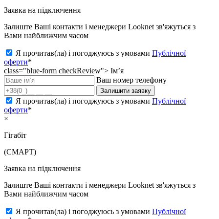
Заявка на підключення
Залиште Ваші контакти і менеджери Looknet зв'яжуться з
Вами найближчим часом
Я прочитав(ла) і погоджуюсь з умовами
Публічної
оферти
*
class="blue-form checkReview">
Ім’я
Ваш номер телефону
Залишити заявку
Я прочитав(ла) і погоджуюсь з умовами
Публічної
оферти
*
×
Гігабіт
(СМАРТ)
Заявка на підключення
Залиште Ваші контакти і менеджери Looknet зв'яжуться з
Вами найближчим часом
Я прочитав(ла) і погоджуюсь з умовами
Публічної