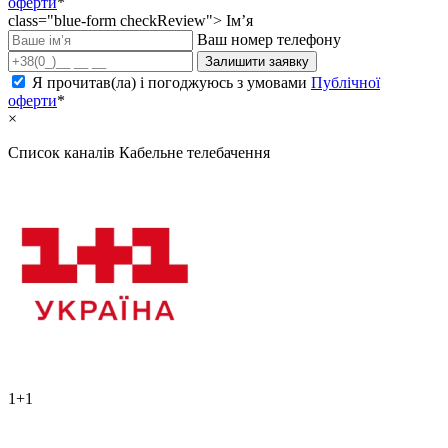
оферти
*
class="blue-form checkReview">
Ім’я
Ваш номер телефону
Залишити заявку
Я прочитав(ла) і погоджуюсь з умовами
Публічної
оферти
*
×
Список каналів
Кабельне телебачення
1+1