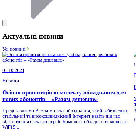
Актуальні новини
Усі новини
1
01.10.2024
П
Новини
Осіння пропозиція комплекту обладнання для
нових абонентів – «Разом дешевше»
У
п
д
Представляємо Вам комплект обладнання, який забезпечить
стабільний та високошвидкісний Інтернет навіть під час
відключення електроенергії. Комплект обладнання включає:
WiFi 5...