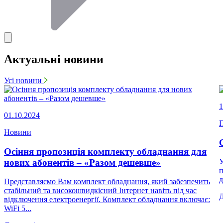
Актуальні новини
Усі новини
1
01.10.2024
П
Новини
Осіння пропозиція комплекту обладнання для
нових абонентів – «Разом дешевше»
У
п
д
Представляємо Вам комплект обладнання, який забезпечить
стабільний та високошвидкісний Інтернет навіть під час
відключення електроенергії. Комплект обладнання включає:
WiFi 5...