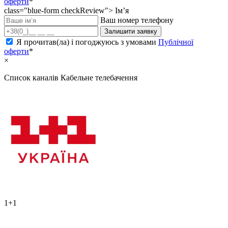
оферти
*
class="blue-form checkReview">
Ім’я
Ваш номер телефону
Залишити заявку
Я прочитав(ла) і погоджуюсь з умовами
Публічної
оферти
*
×
Список каналів
Кабельне телебачення
1+1