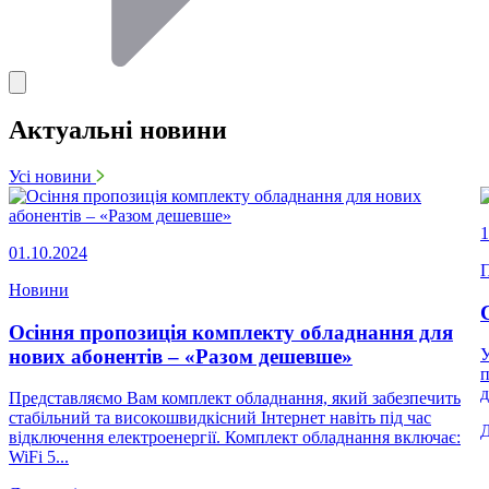
Актуальні новини
Усі новини
1
01.10.2024
П
Новини
Осіння пропозиція комплекту обладнання для
нових абонентів – «Разом дешевше»
У
п
д
Представляємо Вам комплект обладнання, який забезпечить
стабільний та високошвидкісний Інтернет навіть під час
відключення електроенергії. Комплект обладнання включає:
WiFi 5...