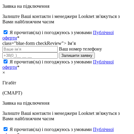
Заявка на підключення
Залиште Ваші контакти і менеджери Looknet зв'яжуться з
Вами найближчим часом
Я прочитав(ла) і погоджуюсь з умовами
Публічної
оферти
*
class="blue-form checkReview">
Ім’я
Ваш номер телефону
Залишити заявку
Я прочитав(ла) і погоджуюсь з умовами
Публічної
оферти
*
×
Гігабіт
(СМАРТ)
Заявка на підключення
Залиште Ваші контакти і менеджери Looknet зв'яжуться з
Вами найближчим часом
Я прочитав(ла) і погоджуюсь з умовами
Публічної