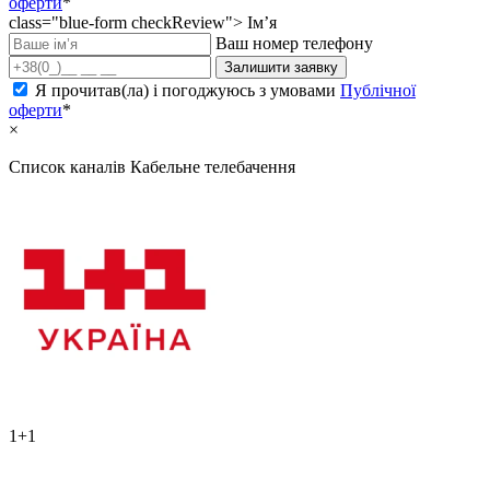
оферти
*
class="blue-form checkReview">
Ім’я
Ваш номер телефону
Залишити заявку
Я прочитав(ла) і погоджуюсь з умовами
Публічної
оферти
*
×
Список каналів
Кабельне телебачення
1+1