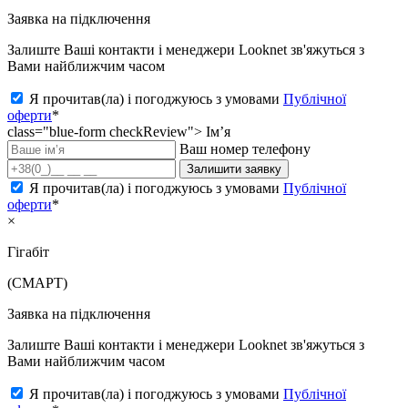
Заявка на підключення
Залиште Ваші контакти і менеджери Looknet зв'яжуться з
Вами найближчим часом
Я прочитав(ла) і погоджуюсь з умовами
Публічної
оферти
*
class="blue-form checkReview">
Ім’я
Ваш номер телефону
Залишити заявку
Я прочитав(ла) і погоджуюсь з умовами
Публічної
оферти
*
×
Гігабіт
(СМАРТ)
Заявка на підключення
Залиште Ваші контакти і менеджери Looknet зв'яжуться з
Вами найближчим часом
Я прочитав(ла) і погоджуюсь з умовами
Публічної