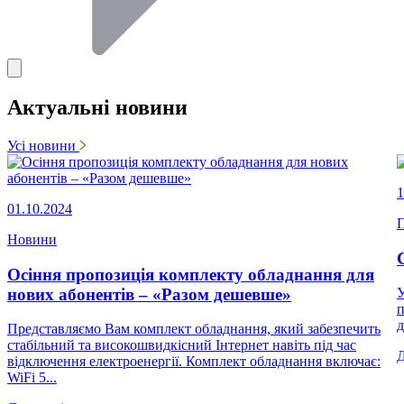
Актуальні новини
Усі новини
1
01.10.2024
П
Новини
Осіння пропозиція комплекту обладнання для
нових абонентів – «Разом дешевше»
У
п
д
Представляємо Вам комплект обладнання, який забезпечить
стабільний та високошвидкісний Інтернет навіть під час
відключення електроенергії. Комплект обладнання включає:
WiFi 5...