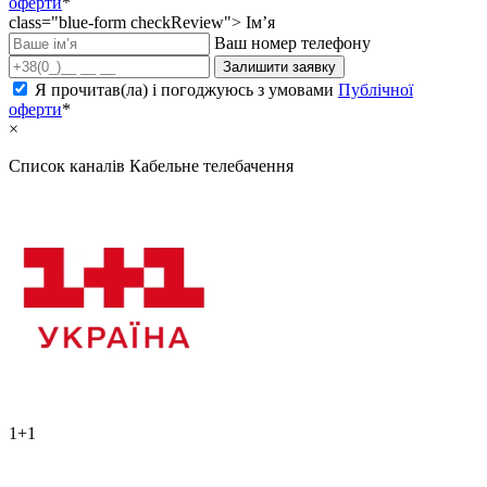
оферти
*
class="blue-form checkReview">
Ім’я
Ваш номер телефону
Залишити заявку
Я прочитав(ла) і погоджуюсь з умовами
Публічної
оферти
*
×
Список каналів
Кабельне телебачення
1+1