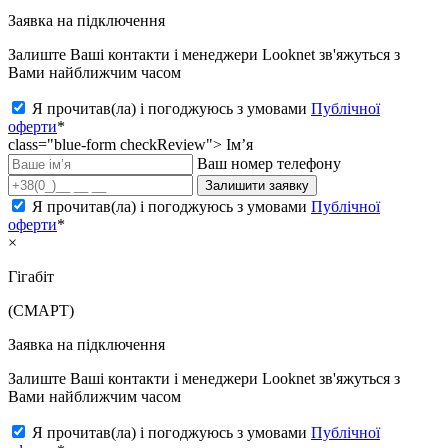
Заявка на підключення
Залиште Ваші контакти і менеджери Looknet зв'яжуться з
Вами найближчим часом
Я прочитав(ла) і погоджуюсь з умовами
Публічної
оферти
*
class="blue-form checkReview">
Ім’я
Ваш номер телефону
Залишити заявку
Я прочитав(ла) і погоджуюсь з умовами
Публічної
оферти
*
×
Гігабіт
(СМАРТ)
Заявка на підключення
Залиште Ваші контакти і менеджери Looknet зв'яжуться з
Вами найближчим часом
Я прочитав(ла) і погоджуюсь з умовами
Публічної