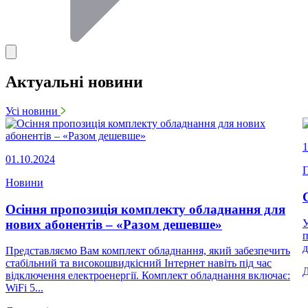
Актуальні новини
Усі новини
1
01.10.2024
П
Новини
Осіння пропозиція комплекту обладнання для
нових абонентів – «Разом дешевше»
У
п
д
Представляємо Вам комплект обладнання, який забезпечить
стабільний та високошвидкісний Інтернет навіть під час
відключення електроенергії. Комплект обладнання включає:
WiFi 5...