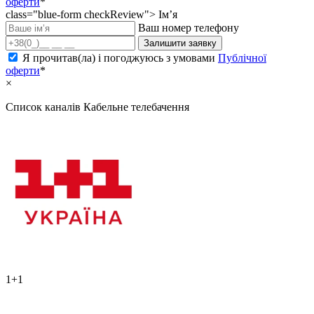
оферти
*
class="blue-form checkReview">
Ім’я
Ваш номер телефону
Залишити заявку
Я прочитав(ла) і погоджуюсь з умовами
Публічної
оферти
*
×
Список каналів
Кабельне телебачення
1+1