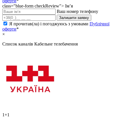
оферти
*
class="blue-form checkReview">
Ім’я
Ваш номер телефону
Залишити заявку
Я прочитав(ла) і погоджуюсь з умовами
Публічної
оферти
*
×
Список каналів
Кабельне телебачення
1+1