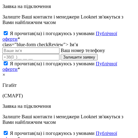
Заявка на підключення
Залиште Ваші контакти і менеджери Looknet зв'яжуться з
Вами найближчим часом
Я прочитав(ла) і погоджуюсь з умовами
Публічної
оферти
*
class="blue-form checkReview">
Ім’я
Ваш номер телефону
Залишити заявку
Я прочитав(ла) і погоджуюсь з умовами
Публічної
оферти
*
×
Гігабіт
(СМАРТ)
Заявка на підключення
Залиште Ваші контакти і менеджери Looknet зв'яжуться з
Вами найближчим часом
Я прочитав(ла) і погоджуюсь з умовами
Публічної