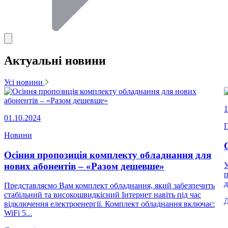
Актуальні новини
Усі новини
1
01.10.2024
П
Новини
Осіння пропозиція комплекту обладнання для
нових абонентів – «Разом дешевше»
У
п
д
Представляємо Вам комплект обладнання, який забезпечить
стабільний та високошвидкісний Інтернет навіть під час
відключення електроенергії. Комплект обладнання включає:
WiFi 5...