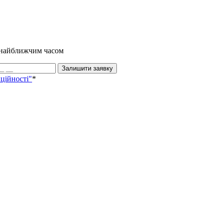
и найближчим часом
Залишити заявку
ційності"
*