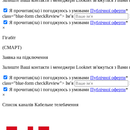
Залиште Ваші контакти і менеджери Looknet зв'яжуться з Вам
Я прочитав(ла) і погоджуюсь з умовами
Публічної оферти
*
class="blue-form checkReview">
Ім’я
Я прочитав(ла) і погоджуюсь з умовами
Публічної оферти
*
×
Гігабіт
(СМАРТ)
Заявка на підключення
Залиште Ваші контакти і менеджери Looknet зв'яжуться з Вам
Я прочитав(ла) і погоджуюсь з умовами
Публічної оферти
*
class="blue-form checkReview">
Ім’я
Я прочитав(ла) і погоджуюсь з умовами
Публічної оферти
*
×
Список каналів
Кабельне телебачення