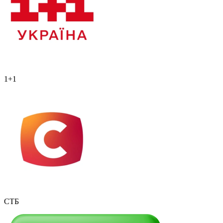
1+1
СТБ