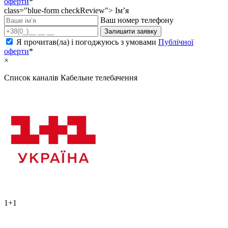
оферти
*
class="blue-form checkReview">
Ім’я
Ваш номер телефону
Залишити заявку
Я прочитав(ла) і погоджуюсь з умовами
Публічної
оферти
*
×
Список каналів
Кабельне телебачення
1+1