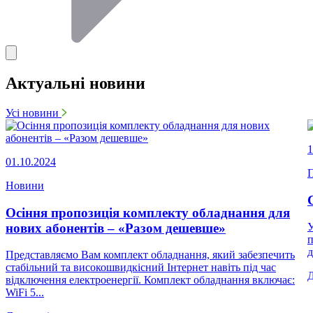
Актуальні новини
Усі новини
1
01.10.2024
П
Новини
Осіння пропозиція комплекту обладнання для
нових абонентів – «Разом дешевше»
У
п
д
Представляємо Вам комплект обладнання, який забезпечить
стабільний та високошвидкісний Інтернет навіть під час
відключення електроенергії. Комплект обладнання включає:
WiFi 5...