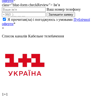
оферти
*
class="blue-form checkReview">
Ім’я
Ваш номер телефону
Залишити заявку
Я прочитав(ла) і погоджуюсь з умовами
Публічної
оферти
*
×
Список каналів
Кабельне телебачення
1+1