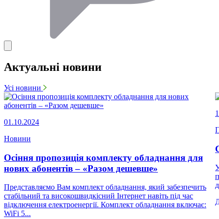
Актуальні новини
Усі новини
1
01.10.2024
П
Новини
Осіння пропозиція комплекту обладнання для
нових абонентів – «Разом дешевше»
У
п
д
Представляємо Вам комплект обладнання, який забезпечить
стабільний та високошвидкісний Інтернет навіть під час
відключення електроенергії. Комплект обладнання включає:
WiFi 5...