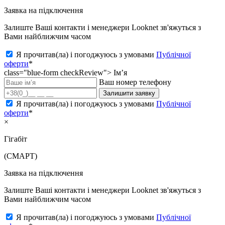
Заявка на підключення
Залиште Ваші контакти і менеджери Looknet зв'яжуться з
Вами найближчим часом
Я прочитав(ла) і погоджуюсь з умовами
Публічної
оферти
*
class="blue-form checkReview">
Ім’я
Ваш номер телефону
Залишити заявку
Я прочитав(ла) і погоджуюсь з умовами
Публічної
оферти
*
×
Гігабіт
(СМАРТ)
Заявка на підключення
Залиште Ваші контакти і менеджери Looknet зв'яжуться з
Вами найближчим часом
Я прочитав(ла) і погоджуюсь з умовами
Публічної