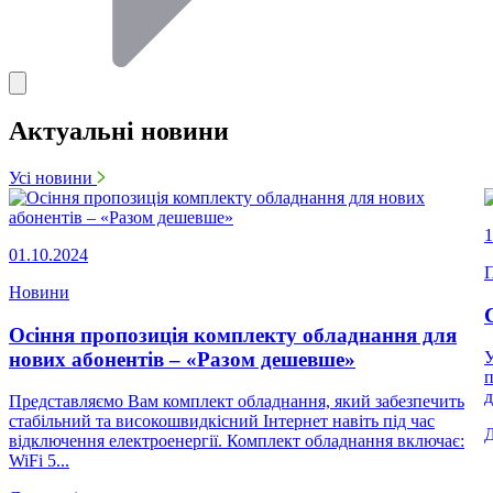
Актуальні новини
Усі новини
1
01.10.2024
П
Новини
Осіння пропозиція комплекту обладнання для
нових абонентів – «Разом дешевше»
У
п
д
Представляємо Вам комплект обладнання, який забезпечить
стабільний та високошвидкісний Інтернет навіть під час
відключення електроенергії. Комплект обладнання включає:
WiFi 5...