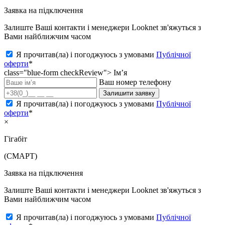
Заявка на підключення
Залиште Ваші контакти і менеджери Looknet зв'яжуться з
Вами найближчим часом
Я прочитав(ла) і погоджуюсь з умовами
Публічної
оферти
*
class="blue-form checkReview">
Ім’я
Ваш номер телефону
Залишити заявку
Я прочитав(ла) і погоджуюсь з умовами
Публічної
оферти
*
×
Гігабіт
(СМАРТ)
Заявка на підключення
Залиште Ваші контакти і менеджери Looknet зв'яжуться з
Вами найближчим часом
Я прочитав(ла) і погоджуюсь з умовами
Публічної