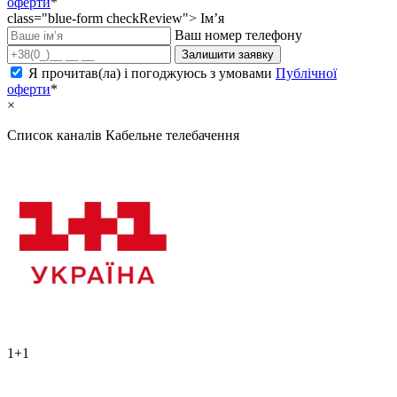
оферти
*
class="blue-form checkReview">
Ім’я
Ваш номер телефону
Залишити заявку
Я прочитав(ла) і погоджуюсь з умовами
Публічної
оферти
*
×
Список каналів
Кабельне телебачення
1+1