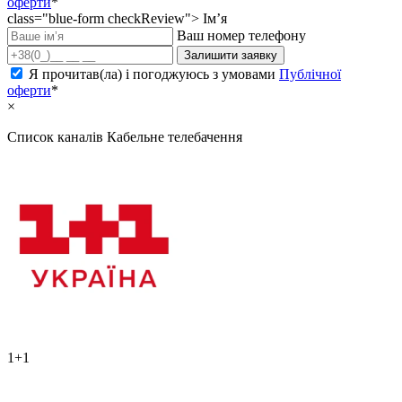
оферти
*
class="blue-form checkReview">
Ім’я
Ваш номер телефону
Залишити заявку
Я прочитав(ла) і погоджуюсь з умовами
Публічної
оферти
*
×
Список каналів
Кабельне телебачення
1+1