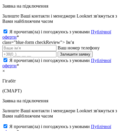
Заявка на підключення
Залиште Ваші контакти і менеджери Looknet зв'яжуться з
Вами найближчим часом
Я прочитав(ла) і погоджуюсь з умовами
Публічної
оферти
*
class="blue-form checkReview">
Ім’я
Ваш номер телефону
Залишити заявку
Я прочитав(ла) і погоджуюсь з умовами
Публічної
оферти
*
×
Гігабіт
(СМАРТ)
Заявка на підключення
Залиште Ваші контакти і менеджери Looknet зв'яжуться з
Вами найближчим часом
Я прочитав(ла) і погоджуюсь з умовами
Публічної