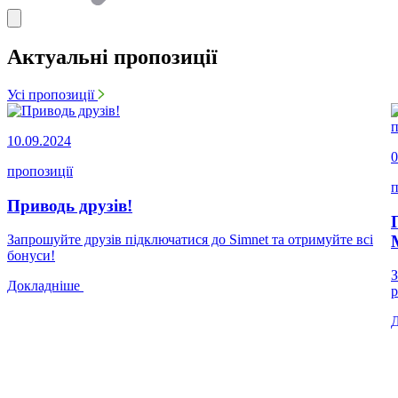
Актуальні пропозиції
Усі пропозиції
10.09.2024
0
пропозиції
п
Приводь друзів!
Запрошуйте друзів підключатися до Simnet та отримуйте всі
бонуси!
З
Докладніше
р