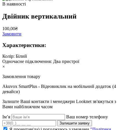
В наявності
Двійник вертикальний
100,00₴
Замовити
Характеристики:
Колір:
Білий
Одночасне підключення:
Два пристрої
×
Замовлення товару
Akuvox SmartPlus - Відеовиклик на мобільний додаток (4
девайси)
Залиште Ваші контакти і менеджери Looknet зв'яжуться з
Вами найближчим часом
Ім’я
Ваш номер телефону
Залишити заявку
Я прочитав(ла) і погоджуюсь з умовами
"Політики