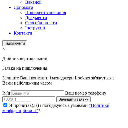
Вакансії
Допомога
Поширені запитання
Документи
Способи оплати
Інструкції
Контакти
Підключити
×
Двійник вертикальний
Заявка на підключення
Залиште Ваші контакти і менеджери Looknet зв'яжуться з
Вами найближчим часом
Ім’я
Ваш номер телефону
Залишити заявку
Я прочитав(ла) і погоджуюсь з умовами
"Політики
конфіденційності"
*