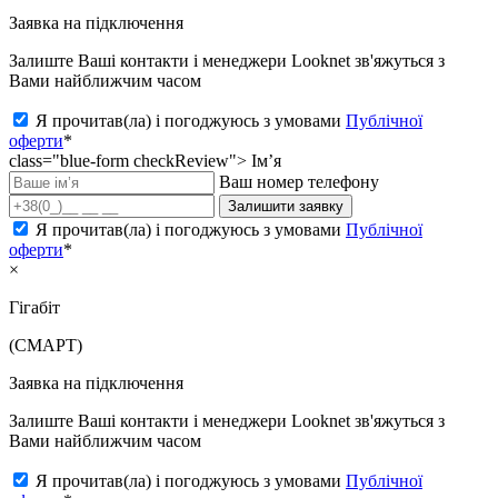
Заявка на підключення
Залиште Ваші контакти і менеджери Looknet зв'яжуться з
Вами найближчим часом
Я прочитав(ла) і погоджуюсь з умовами
Публічної
оферти
*
class="blue-form checkReview">
Ім’я
Ваш номер телефону
Залишити заявку
Я прочитав(ла) і погоджуюсь з умовами
Публічної
оферти
*
×
Гігабіт
(СМАРТ)
Заявка на підключення
Залиште Ваші контакти і менеджери Looknet зв'яжуться з
Вами найближчим часом
Я прочитав(ла) і погоджуюсь з умовами
Публічної