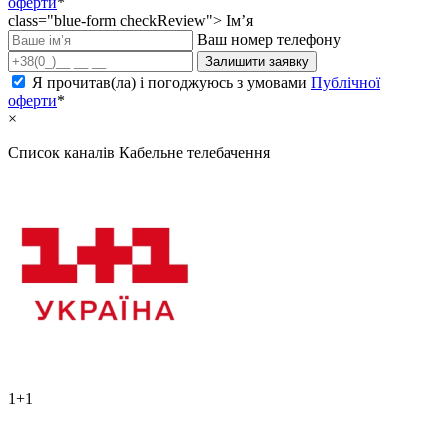
оферти
*
class="blue-form checkReview">
Ім’я
Ваш номер телефону
Залишити заявку
Я прочитав(ла) і погоджуюсь з умовами
Публічної
оферти
*
×
Список каналів
Кабельне телебачення
1+1