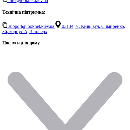
info@looknet.kiev.ua
Технічна підтримка:
support@looknet.kiev.ua
03134, м. Київ, вул. Симиренко,
36, корпус А, 3 поверх
Послуги для дому