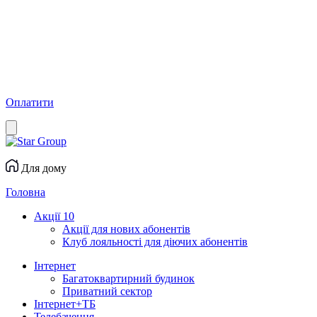
Оплатити
Для дому
Головна
Акції
10
Акції для нових абонентів
Клуб лояльності для діючих абонентів
Інтернет
Багатоквартирний будинок
Приватний сектор
Інтернет+ТБ
Телебачення