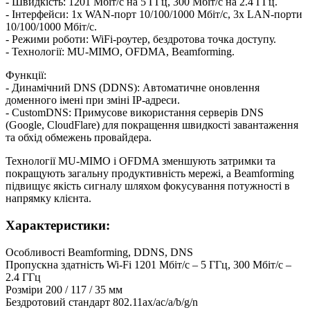
- Швидкість: 1201 Мбіт/с на 5 ГГц, 300 Мбіт/с на 2.4 ГГц.
- Інтерфейси: 1x WAN-порт 10/100/1000 Мбіт/с, 3x LAN-порти
10/100/1000 Мбіт/с.
- Режими роботи: WiFi-роутер, бездротова точка доступу.
- Технології: MU-MIMO, OFDMA, Beamforming.
Функції:
- Динамічний DNS (DDNS): Автоматичне оновлення
доменного імені при зміні IP-адреси.
- CustomDNS: Примусове використання серверів DNS
(Google, CloudFlare) для покращення швидкості завантаження
та обхід обмежень провайдера.
Технології MU-MIMO і OFDMA зменшують затримки та
покращують загальну продуктивність мережі, а Beamforming
підвищує якість сигналу шляхом фокусування потужності в
напрямку клієнта.
Характеристики:
Особливості
Beamforming, DDNS, DNS
Пропускна здатність Wi-Fi
1201 Мбіт/с – 5 ГГц, 300 Мбіт/с –
2.4 ГГц
Розміри
200 / 117 / 35 мм
Бездротовий стандарт
802.11ax/ac/a/b/g/n