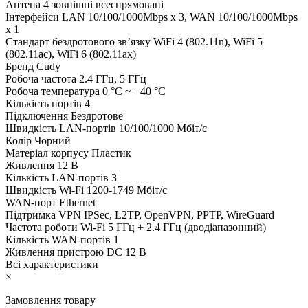
Антена
4 зовнішні всеспрямовані
Інтерфейси
LAN 10/100/1000Mbps x 3, WAN 10/100/1000Mbps
x 1
Стандарт бездротового зв’язку
WiFi 4 (802.11n), WiFi 5
(802.11ac), WiFi 6 (802.11ax)
Бренд
Cudy
Робоча частота
2.4 ГГц, 5 ГГц
Робоча температура
0 °C ~ +40 °C
Кількість портів
4
Підключення
Бездротове
Швидкість LAN-портів
10/100/1000 Мбіт/с
Колір
Чорний
Матеріал корпусу
Пластик
Живлення
12 В
Кількість LAN-портів
3
Швидкість Wi-Fi
1200-1749 Мбіт/с
WAN-порт
Ethernet
Підтримка VPN
IPSec, L2TP, OpenVPN, PPTP, WireGuard
Частота роботи Wi-Fi
5 ГГц + 2.4 ГГц (дводіапазонний)
Кількість WAN-портів
1
Живлення пристрою
DC 12 В
Всі характеристики
×
Замовлення товару