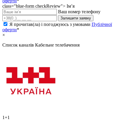
оферти
*
class="blue-form checkReview">
Ім’я
Ваш номер телефону
Залишити заявку
Я прочитав(ла) і погоджуюсь з умовами
Публічної
оферти
*
×
Список каналів
Кабельне телебачення
1+1