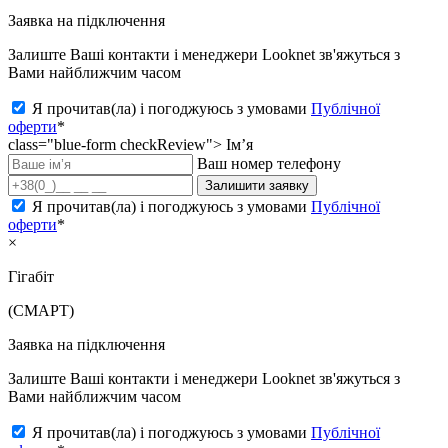
Заявка на підключення
Залиште Ваші контакти і менеджери Looknet зв'яжуться з
Вами найближчим часом
Я прочитав(ла) і погоджуюсь з умовами
Публічної
оферти
*
class="blue-form checkReview">
Ім’я
Ваш номер телефону
Залишити заявку
Я прочитав(ла) і погоджуюсь з умовами
Публічної
оферти
*
×
Гігабіт
(СМАРТ)
Заявка на підключення
Залиште Ваші контакти і менеджери Looknet зв'яжуться з
Вами найближчим часом
Я прочитав(ла) і погоджуюсь з умовами
Публічної