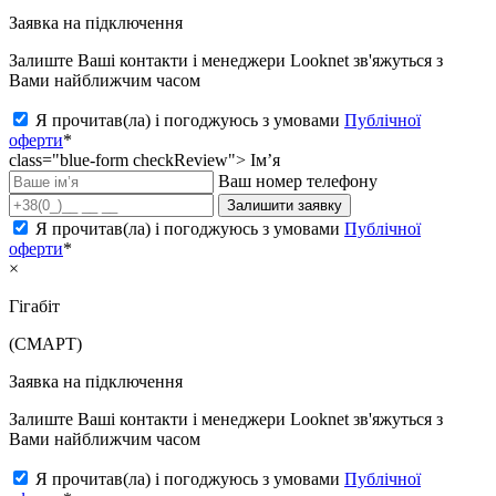
Заявка на підключення
Залиште Ваші контакти і менеджери Looknet зв'яжуться з
Вами найближчим часом
Я прочитав(ла) і погоджуюсь з умовами
Публічної
оферти
*
class="blue-form checkReview">
Ім’я
Ваш номер телефону
Залишити заявку
Я прочитав(ла) і погоджуюсь з умовами
Публічної
оферти
*
×
Гігабіт
(СМАРТ)
Заявка на підключення
Залиште Ваші контакти і менеджери Looknet зв'яжуться з
Вами найближчим часом
Я прочитав(ла) і погоджуюсь з умовами
Публічної