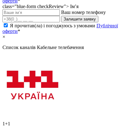
оферти
*
class="blue-form checkReview">
Ім’я
Ваш номер телефону
Залишити заявку
Я прочитав(ла) і погоджуюсь з умовами
Публічної
оферти
*
×
Список каналів
Кабельне телебачення
1+1