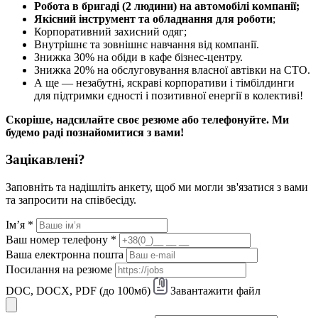
Робота в бригаді (2 людини) на автомобілі компанії;
Якісний інструмент та обладнання для роботи
;
Корпоративний захисний одяг;
Внутрішнє та зовнішнє навчання від компанії.
Знижка 30% на обіди в кафе бізнес-центру.
Знижка 20% на обслуговування власної автівки на СТО.
А ще — незабутні, яскраві корпоративи і тімбілдинги
для підтримки єдності і позитивної енергії в колективі!
Скоріше, надсилайте своє резюме або телефонуйте. Ми
будемо раді познайомитися з вами!
Зацікавлені?
Заповніть та надішліть анкету, щоб ми могли зв'язатися з вами
та запросити на співбесіду.
Ім’я
*
Ваш номер телефону
*
Ваша електронна пошта
Посилання на резюме
DOC, DOCX, PDF (до 100мб)
Завантажити файл