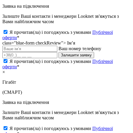
Заявка на підключення
Залиште Ваші контакти і менеджери Looknet зв'яжуться з
Вами найближчим часом
Я прочитав(ла) і погоджуюсь з умовами
Публічної
оферти
*
class="blue-form checkReview">
Ім’я
Ваш номер телефону
Залишити заявку
Я прочитав(ла) і погоджуюсь з умовами
Публічної
оферти
*
×
Гігабіт
(СМАРТ)
Заявка на підключення
Залиште Ваші контакти і менеджери Looknet зв'яжуться з
Вами найближчим часом
Я прочитав(ла) і погоджуюсь з умовами
Публічної