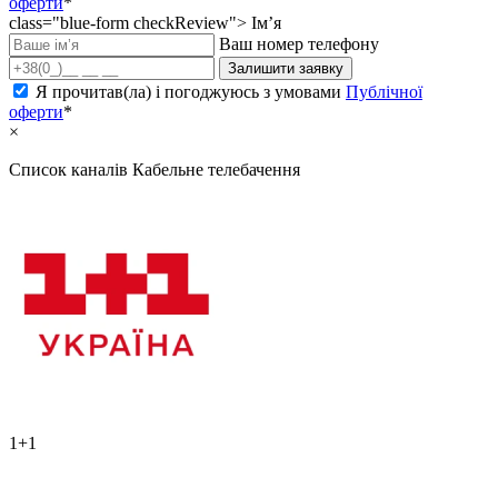
оферти
*
class="blue-form checkReview">
Ім’я
Ваш номер телефону
Залишити заявку
Я прочитав(ла) і погоджуюсь з умовами
Публічної
оферти
*
×
Список каналів
Кабельне телебачення
1+1