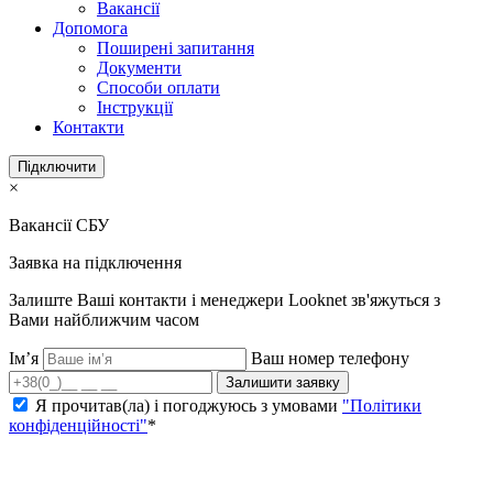
Вакансії
Допомога
Поширені запитання
Документи
Способи оплати
Інструкції
Контакти
Підключити
×
Вакансії СБУ
Заявка на підключення
Залиште Ваші контакти і менеджери Looknet зв'яжуться з
Вами найближчим часом
Ім’я
Ваш номер телефону
Залишити заявку
Я прочитав(ла) і погоджуюсь з умовами
"Політики
конфіденційності"
*